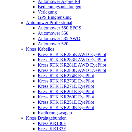
Automower Aspire R4
Bedienungsanleitungen
Verlegung
GPS Eingrenzung
Automower Professional
Automower 550 EPOS
Automower 550
Automower 535 AWD
Automower 520
Kress Kabellos
Kress RTK KR285E AWD EyePilot
Kress RTK KR283E AWD EyePilot
Kress RTK KR281E AWD EyePilot
Kress RTK KR280E AWD EyePilot
Kress RTK KR274E EyePilot
Kress RTK KR273E EyePilot
Kress RTK KR271E EyePilot
Kress RTK KR261E EyePilot
Kress RTK KR260E EyePilot
Kress RTK KR251E EyePilot
Kress RTK KR250E EyePilot
Kartierungswagen
Kress Drahtgebunden
Kress KR136E
Kress KR133E