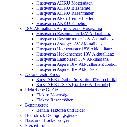
Husqvarna AKKU Motorsägen
Husqvarna AKKU Blasgeräte
Husqvarna AKKU Rasenmäher
Husqvarna Akku Trennschleifer
Husqvarna AKKU Zubehör
18V Akkuallianz Aspire Geräte Husqvarna
Husqvarna Rasenmäher 18V Akkuallianz
Husqvarna Rasentrimmer 18V Akkuallianz
Husqvarna Astsäge 18V Akkuallianz
Husqvarna Hochentaster 18V Akkuallianz
Husqvarna Heckenschere 18V Akkuallianz
Husqvarna Laubbläser 18V Akkuallianz
Husqvarna Aspire 18V Akkuallianz Zubehör
Husqvarna Aspire 18V Akku Sets
Akku Geräte Kress
Kress AKKU Zubehör [starke 60V Technik]
Kress AKKU Set´s [starke 60V Technik]
Elektrische Geräte
Elektro Motorsägen
Elektro Rasenmäher
Benzingeräte
Benzin Taktoren und Rider
Hochdruck Reinigungsgeräte
Nass und Trockensauger
Freizeit Tools