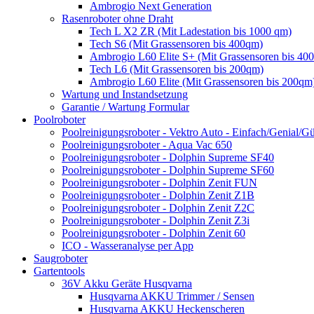
Ambrogio Next Generation
Rasenroboter ohne Draht
Tech L X2 ZR (Mit Ladestation bis 1000 qm)
Tech S6 (Mit Grassensoren bis 400qm)
Ambrogio L60 Elite S+ (Mit Grassensoren bis 40
Tech L6 (Mit Grassensoren bis 200qm)
Ambrogio L60 Elite (Mit Grassensoren bis 200qm
Wartung und Instandsetzung
Garantie / Wartung Formular
Poolroboter
Poolreinigungsroboter - Vektro Auto - Einfach/Genial/Gü
Poolreinigungsroboter - Aqua Vac 650
Poolreinigungsroboter - Dolphin Supreme SF40
Poolreinigungsroboter - Dolphin Supreme SF60
Poolreinigungsroboter - Dolphin Zenit FUN
Poolreinigungsroboter - Dolphin Zenit Z1B
Poolreinigungsroboter - Dolphin Zenit Z2C
Poolreinigungsroboter - Dolphin Zenit Z3i
Poolreinigungsroboter - Dolphin Zenit 60
ICO - Wasseranalyse per App
Saugroboter
Gartentools
36V Akku Geräte Husqvarna
Husqvarna AKKU Trimmer / Sensen
Husqvarna AKKU Heckenscheren