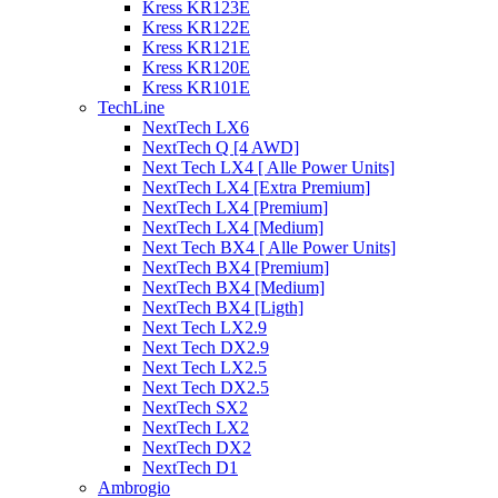
Kress KR123E
Kress KR122E
Kress KR121E
Kress KR120E
Kress KR101E
TechLine
NextTech LX6
NextTech Q [4 AWD]
Next Tech LX4 [ Alle Power Units]
NextTech LX4 [Extra Premium]
NextTech LX4 [Premium]
NextTech LX4 [Medium]
Next Tech BX4 [ Alle Power Units]
NextTech BX4 [Premium]
NextTech BX4 [Medium]
NextTech BX4 [Ligth]
Next Tech LX2.9
Next Tech DX2.9
Next Tech LX2.5
Next Tech DX2.5
NextTech SX2
NextTech LX2
NextTech DX2
NextTech D1
Ambrogio