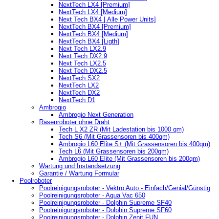
NextTech LX4 [Premium]
NextTech LX4 [Medium]
Next Tech BX4 [ Alle Power Units]
NextTech BX4 [Premium]
NextTech BX4 [Medium]
NextTech BX4 [Ligth]
Next Tech LX2.9
Next Tech DX2.9
Next Tech LX2.5
Next Tech DX2.5
NextTech SX2
NextTech LX2
NextTech DX2
NextTech D1
Ambrogio
Ambrogio Next Generation
Rasenroboter ohne Draht
Tech L X2 ZR (Mit Ladestation bis 1000 qm)
Tech S6 (Mit Grassensoren bis 400qm)
Ambrogio L60 Elite S+ (Mit Grassensoren bis 400qm)
Tech L6 (Mit Grassensoren bis 200qm)
Ambrogio L60 Elite (Mit Grassensoren bis 200qm)
Wartung und Instandsetzung
Garantie / Wartung Formular
Poolroboter
Poolreinigungsroboter - Vektro Auto - Einfach/Genial/Günstig
Poolreinigungsroboter - Aqua Vac 650
Poolreinigungsroboter - Dolphin Supreme SF40
Poolreinigungsroboter - Dolphin Supreme SF60
Poolreinigungsroboter - Dolphin Zenit FUN