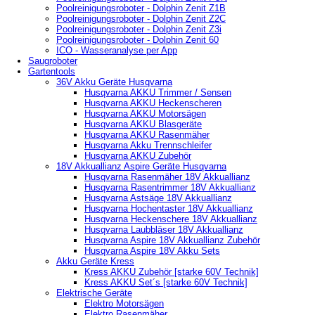
Poolreinigungsroboter - Dolphin Zenit Z1B
Poolreinigungsroboter - Dolphin Zenit Z2C
Poolreinigungsroboter - Dolphin Zenit Z3i
Poolreinigungsroboter - Dolphin Zenit 60
ICO - Wasseranalyse per App
Saugroboter
Gartentools
36V Akku Geräte Husqvarna
Husqvarna AKKU Trimmer / Sensen
Husqvarna AKKU Heckenscheren
Husqvarna AKKU Motorsägen
Husqvarna AKKU Blasgeräte
Husqvarna AKKU Rasenmäher
Husqvarna Akku Trennschleifer
Husqvarna AKKU Zubehör
18V Akkuallianz Aspire Geräte Husqvarna
Husqvarna Rasenmäher 18V Akkuallianz
Husqvarna Rasentrimmer 18V Akkuallianz
Husqvarna Astsäge 18V Akkuallianz
Husqvarna Hochentaster 18V Akkuallianz
Husqvarna Heckenschere 18V Akkuallianz
Husqvarna Laubbläser 18V Akkuallianz
Husqvarna Aspire 18V Akkuallianz Zubehör
Husqvarna Aspire 18V Akku Sets
Akku Geräte Kress
Kress AKKU Zubehör [starke 60V Technik]
Kress AKKU Set´s [starke 60V Technik]
Elektrische Geräte
Elektro Motorsägen
Elektro Rasenmäher