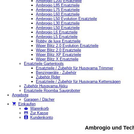
Ambrogio L200 Ersatzteile
Ambrogio L85 Ersatzteile
Ambrogio L75 Ersatzteile
Ambrogio L60 Ersatzteile
Ambrogio L50 Evolution Ersatzteile
Ambrogio L30 Ersatzteile
Ambrogio L50 Ersatzteile
Ambrogio L6 Ersatzteile
Ambrogio L5 Ersatzteile
Robby de luxe Ersatzteile
Wiper Blitz 2.0 Evolution Ersatzteile
Wiper Blitz 2.0 Ersatzteile
Wiper Blitz XP Ersatzteile
Wiper Blitz X Ersatzteile
Ersatzteile Gartentools
Ersatzteile / Zubehör für Husqvarna Trimmer
Benzingeräte - Zubehör
Zubehör Rider
Ersatzteile / Zubehör für Husqvarna Kettensägen
Zubehör Husqvarna Akku
Ersatzteile Roomba Saugroboter
Angebote
Garagen / Dächer
Einkaufen
Warenkorb
Zur Kasse
Kundenkonto
Ambrogio und Tech