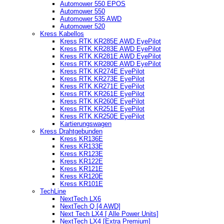
Automower 550 EPOS
Automower 550
Automower 535 AWD
Automower 520
Kress Kabellos
Kress RTK KR285E AWD EyePilot
Kress RTK KR283E AWD EyePilot
Kress RTK KR281E AWD EyePilot
Kress RTK KR280E AWD EyePilot
Kress RTK KR274E EyePilot
Kress RTK KR273E EyePilot
Kress RTK KR271E EyePilot
Kress RTK KR261E EyePilot
Kress RTK KR260E EyePilot
Kress RTK KR251E EyePilot
Kress RTK KR250E EyePilot
Kartierungswagen
Kress Drahtgebunden
Kress KR136E
Kress KR133E
Kress KR123E
Kress KR122E
Kress KR121E
Kress KR120E
Kress KR101E
TechLine
NextTech LX6
NextTech Q [4 AWD]
Next Tech LX4 [ Alle Power Units]
NextTech LX4 [Extra Premium]