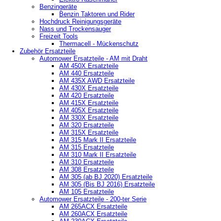
Benzingeräte
Benzin Taktoren und Rider
Hochdruck Reinigungsgeräte
Nass und Trockensauger
Freizeit Tools
Thermacell - Mückenschutz
Zubehör Ersatzteile
Automower Ersatzteile - AM mit Draht
AM 450X Ersatzteile
AM 440 Ersatzteile
AM 435X AWD Ersatzteile
AM 430X Ersatzteile
AM 420 Ersatzteile
AM 415X Ersatzteile
AM 405X Ersatzteile
AM 330X Ersatzteile
AM 320 Ersatzteile
AM 315X Ersatzteile
AM 315 Mark II Ersatzteile
AM 315 Ersatzteile
AM 310 Mark II Ersatzteile
AM 310 Ersatzteile
AM 308 Ersatzteile
AM 305 (ab BJ 2020) Ersatzteile
AM 305 (Bis BJ 2016) Ersatzteile
AM 105 Ersatzteile
Automower Ersatzteile - 200-ter Serie
AM 265ACX Ersatzteile
AM 260ACX Ersatzteile