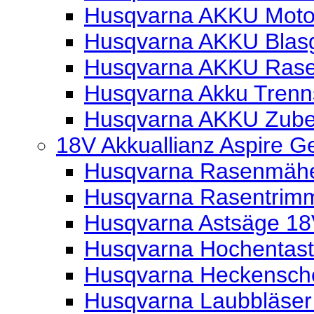
Husqvarna AKKU Moto
Husqvarna AKKU Blas
Husqvarna AKKU Ras
Husqvarna Akku Trenns
Husqvarna AKKU Zube
18V Akkuallianz Aspire G
Husqvarna Rasenmäher
Husqvarna Rasentrimm
Husqvarna Astsäge 18V
Husqvarna Hochentaste
Husqvarna Heckensche
Husqvarna Laubbläser 