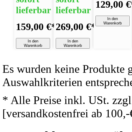
129,00 €
lieferbar
lieferbar
In den
Warenkorb
159,00 €
*
269,00 €
*
In den
In den
Warenkorb
Warenkorb
Es wurden keine Produkte g
Auswahlkriterien entsprech
* Alle Preise inkl. USt. zzg
[versandkostenfrei ab 100,