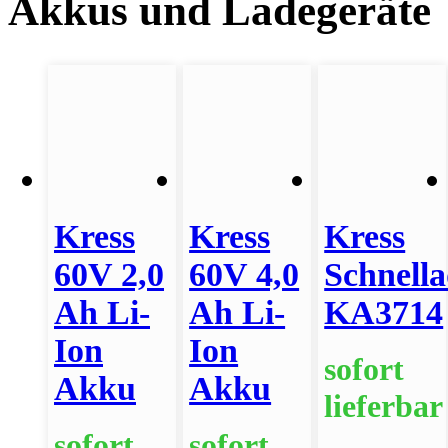
Akkus und Ladegeräte
Kress
Kress
Kress
60V 2,0
60V 4,0
Schnella
Ah Li-
Ah Li-
KA3714
Ion
Ion
sofort
Akku
Akku
lieferbar
sofort
sofort